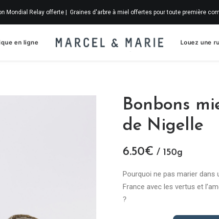
on Mondial Relay offerte | Graines d'arbre à miel offertes pour toute première 
ique en ligne
Louez une r
Bonbons mie
de Nigelle
6.50
€
/ 150g
Pourquoi ne pas marier dans u
France avec les vertus et l’am
?