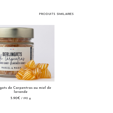
PRODUITS SIMILAIRES
AJOUTER AU PANIER
ngots de Carpentras au miel de
lavande
5.90
€
/ 190 g