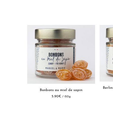
Berli
AJOUTER AU PANIER
Bonbons au miel de sapin
5.90
€
/ 150g