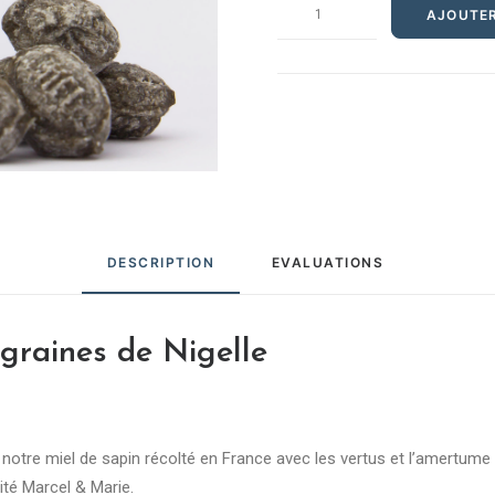
quantité
AJOUTER
de
Bonbons
miel
de
sapin
et
graines
de
Nigelle
DESCRIPTION
EVALUATIONS 
graines de Nigelle
otre miel de sapin récolté en France avec les vertus et l’amertume l
ité Marcel & Marie.