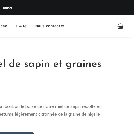
commande
uche
F.A.Q.
Nous contacter
l de sapin et graines
n bonbon le boisé de notre miel de sapin récolté en
ertume légèrement citronnée de la graine de nigelle