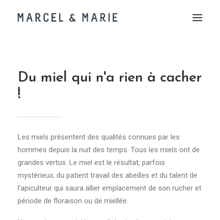
Accueil
Du miel qui n'a rien à cacher
Qui sommes-nous ?
!
Boutique en ligne
Louez une ruche
F.A.Q.
Les miels présentent des qualités connues par les
Nous contacter
hommes depuis la nuit des temps. Tous les miels ont de
grandes vertus. Le miel est le résultat, parfois
mystérieux, du patient travail des abeilles et du talent de
l’apiculteur qui saura allier emplacement de son rucher et
Panier
période de floraison ou de miellée.